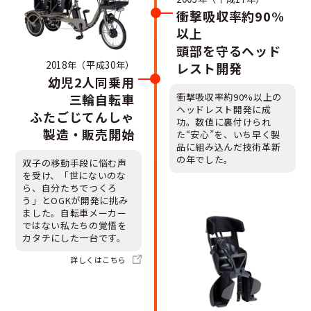
衝撃吸収率約90%
以上
頭部を守るヘッド
2018年（平成30年）
レスト開発
幼児2人同乗用
三輪自転車
衝撃吸収率約90%以上の
ヘッドレスト開発に成
ふたごじてんしゃ
功。数値に裏付けられ
製造・販売開始
た“安心”を、いち早く製
品に組み込んだ技術革新
の年でした。
双子の移動手段に悩む声
を受け、「世にないのな
ら、自分たちでつくろ
う」とOGKが開発に挑み
ました。自転車メーカー
ではない私たちの覚悟を
カタチにした一台です。
詳しくは
こちら