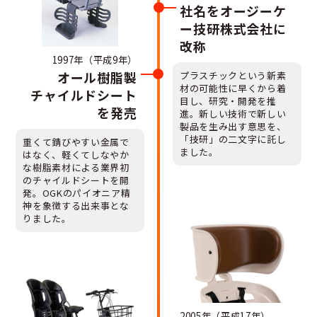
社名をオージーケ
ー技研株式会社に
改称
1997年（平成9年）
オール樹脂製
プラスチックという新素
材の可能性に早くから着
チャイルドシート
目し、研究・開発を推
を発売
進。新しい技術で新しい
製品を生み出す意思を、
「技研」の二文字に託し
重くて錆びやすい金属で
ました。
はなく、軽くてしなやか
な樹脂素材による業界初
のチャイルドシートを開
発。OGKのパイオニア精
神を象徴する出来事とな
りました。
2005年（平成17年）