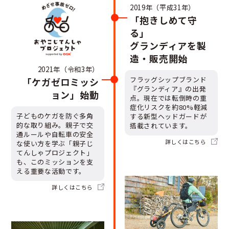
2019年（平成31年）
「抱きしめて守
る」
グランディアを製
造・販売開始
2021年（令和3年）
フラッグシップブランド
「ケガゼロミッシ
『グランディア』の出発
ョン」始動
点。現在では転倒時の重
症化リスクを約80%軽減
子どものケガを防ぐ多角
する新型ヘッドガードが
的な取り組み。親子で交
搭載されています。
通ルールや自転車の安全
詳しくは
こちら
な使い方を学ぶ「親子じ
てんしゃプロジェクト」
も、このミッションを支
える重要な活動です。
詳しくは
こちら