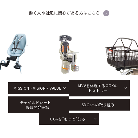
働く人や社風に関心がある方はこちら
MVVを体現するOGKの
MISSION・VISION・VALUE
ヒストリー
チャイルドシート
SDGsへの取り組み
製品開発秘話
OGKを“もっと”知る