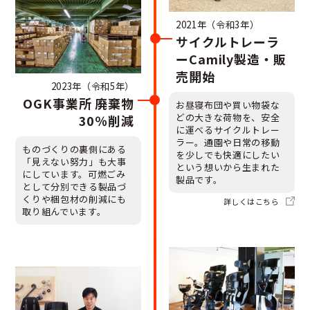
2021年（令和3年）
サイクルトレーラ
ーCamily製造・販
売開始
2023年（令和5年）
OGK事業所 廃棄物
お昼寝布団や買い物袋な
どの大きな荷物を、安全
30％削減
に運べるサイクルトレー
ラー。通園や日常の移動
ものづくりの裏側にある
を少しでも快適にしたい
「見えない努力」も大事
という想いから生まれた
にしています。可燃ごみ
製品です。
として分別できる製品づ
くりや梱包材の削減にも
詳しくは
こちら
取り組んでいます。