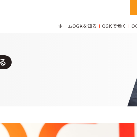
ホーム
OGKを知る
OGKで働く
O
る